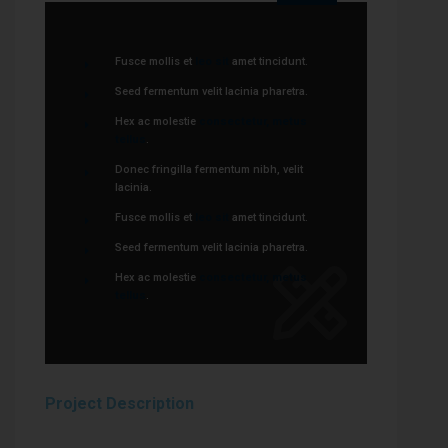
Fusce mollis et
leo sit
amet tincidunt.
Seed fermentum velit lacinia pharetra.
Hex ac molestie
consectetur, metus
tellus
.
Donec fringilla fermentum nibh, velit
lacinia.
Fusce mollis et
leo sit
amet tincidunt.
Seed fermentum velit lacinia pharetra.
Hex ac molestie
consectetur, metus
tellus
.
Project Description