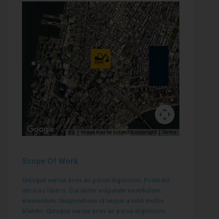
Image may be subject to copyright
Terms
Scope Of Work
Quisque varius eros ac purus dignissim. Proin eu
ultrices libero. Curabitur vulputate vestibulum
elementum. Suspendisse id neque a nibh mollis
blandit. Quisque varius eros ac purus dignissim.